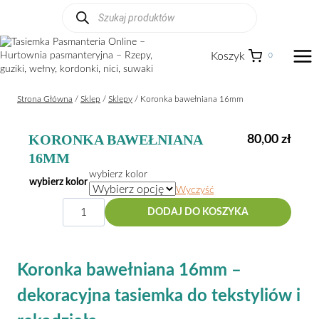
Przejdź
Wyszukiwarka
produktów
do
treści
Koszyk
0
Strona Główna
/
Sklep
/
Sklepy
/
Koronka bawełniana 16mm
KORONKA BAWEŁNIANA
80,00
zł
16MM
wybierz kolor
wybierz kolor
Wyczyść
ilość
DODAJ DO KOSZYKA
Koronka
bawełniana
16mm
Koronka bawełniana 16mm –
dekoracyjna tasiemka do tekstyliów i