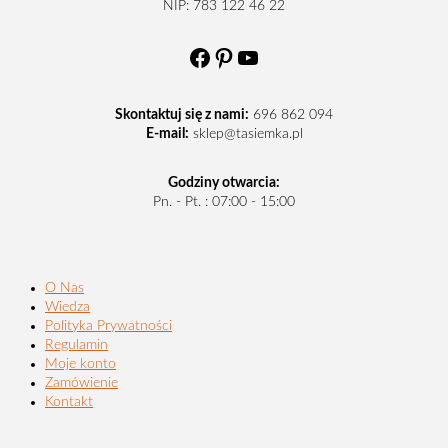
NIP: 783 122 46 22
Facebook
Pinterest
YouTube
Skontaktuj się z nami:
696 862 094
E-mail:
sklep@tasiemka.pl
Godziny otwarcia:
Pn. - Pt. : 07:00 - 15:00
O Nas
Wiedza
Polityka Prywatności
Regulamin
Moje konto
Zamówienie
Kontakt