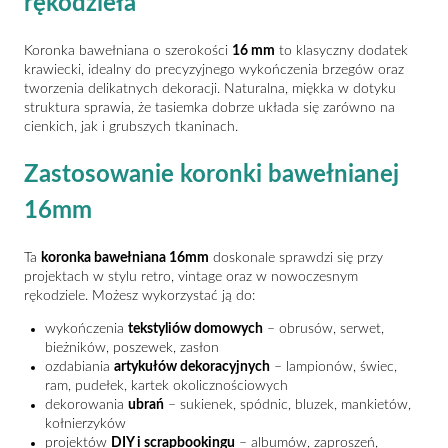
rękodzieła
Koronka bawełniana o szerokości
16 mm
to klasyczny dodatek
krawiecki, idealny do precyzyjnego wykończenia brzegów oraz
tworzenia delikatnych dekoracji. Naturalna, miękka w dotyku
struktura sprawia, że tasiemka dobrze układa się zarówno na
cienkich, jak i grubszych tkaninach.
Zastosowanie koronki bawełnianej
16mm
Ta
koronka bawełniana 16mm
doskonale sprawdzi się przy
projektach w stylu retro, vintage oraz w nowoczesnym
rękodziele. Możesz wykorzystać ją do:
wykończenia
tekstyliów domowych
– obrusów, serwet,
bieżników, poszewek, zasłon
ozdabiania
artykułów dekoracyjnych
– lampionów, świec,
ram, pudełek, kartek okolicznościowych
dekorowania
ubrań
– sukienek, spódnic, bluzek, mankietów,
kołnierzyków
projektów
DIY i scrapbookingu
– albumów, zaproszeń,