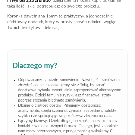
m wynosi 3,20 zł brutto
, dzięki czemu możesz kupić dokładnie
taką ilość, jakiej potrzebujesz do swojego projektu.
Koronka bawełniana 16mm to praktyczny, a jednocześnie
efektowny dodatek, który w prosty sposób odmieni wygląd
Twoich tekstyliów i dekoracji.
Dlaczego my?
Odpowiadamy na każde zamówienie. Nawet jeśli zamówienie
złożyłeś online, skontaktujemy się z Tobą, by zadać
dodatkowe pytania, ewentualnie zaproponować alternatywne
produkty. Dzięki temu nie ryzykujesz finansowej straty
poprzez złożenie błędnego zamówienia.
Dbanie o ciągłość dostaw. Pilnujemy dostępności
asortymentu, dzięki czemu otrzymasz niezbędne produkty
szybko i ze spokojną głową skończysz zlecenia na czas.
Łączymy biznesy. Dzięki długiej obecności na rynku mamy
kontakt z wieloma różnymi firmami. Dlatego, jeśli zabraknie
nam mocy przerobowych, z przyjemnością wskażemy Ci