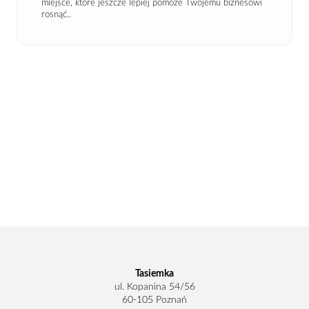
miejsce, które jeszcze lepiej pomoże Twojemu biznesowi
rosnąć..
Tasiemka
ul. Kopanina 54/56
60-105 Poznań