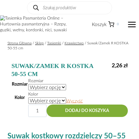
Przejdź
Wyszukiwarka
produktów
do
treści
Koszyk
0
Strona Główna
/
Sklep
/
Tasiemki
/
Krawiectwo
/
Suwak/Zamek R KOSTKA
50-55 cm
SUWAK/ZAMEK R KOSTKA
2,26
zł
50-55 CM
Rozmiar
Rozmiar
Kolor
Kolor
Wyczyść
ilość
DODAJ DO KOSZYKA
Suwak/Zamek
R
KOSTKA
50-
Suwak kostkowy rozdzielczy 50–55
55