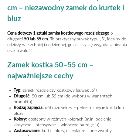
cm
cm – niezawodny zamek do kurtek i
bluz
Cena dotyczy 1 sztuki zamka kostkowego rozdzielczego
o
długości
50 lub 55 cm
. To praktyczny suwak typu „5”, idealny do
odzieży wierzchniej i codziennej, gdzie liczy się wygoda zapinania
oraz trwałość.
Zamek kostka 50–55 cm –
najważniejsze cechy
Typ:
zamek rozdzielczy kostkowy (suwak „5”)
Długość:
50 cm lub 55 cm (do wyboru w wariantach
produktu)
Rodzaj zapięcia:
dół rozdzielczy – pełne rozpięcie kurtki lub
bluzy
Kolory:
dostępny w różnych kolorach (m.in. odcienie
klasyczne i intensywne – widoczne na zdjęciu)
Zastosowanie:
kurtki, bluzy, ocieplacze i inne wyroby